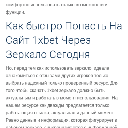
комфортно использовать только возможности и
функции.
Как быстро Попасть На
Сайт 1xbet Через
Зеркало Сегодня
Но, перед тем как использовать зеркало, идеале
ознакомиться с отзывами других игроков только
выбрать надежный только проверенный ресурс. Для
того чтобы скачать 1xbet зеркало должно быть
актуальным и работать в момент использования. На
нашем ресурсе как дважды предлагается только
работающая ссылка, актуальная и данный момент.
Равно данные и информация, которая фигурирует в
рабочем зеркале, синхронизируется с информацией