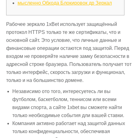
мысленно Обхода Блокировок др Зеркал
Рабочее зеркало 1xBet использует защищённый
протокол HTTPS только те же сертификаты, что и
основной сайт. Это условие, что личные данные и
финансовые операции остаются под защитой. Перед
входом не проверяйте наличие замку безопасности в
адресной строке браузера. Пользователь получает тот
только интерфейс, скорость загрузки и функционал,
только и на большинство домене.
Независимо ото того, интересуетесь ли вы
футболом, баскетболом, теннисом или всеми
видами спорта, а сайте 1xbet вы сможете найти
только необходимые события дли вашей ставки.
Компания активно работает над защитой данных
только конфиденциальности, обеспечивая