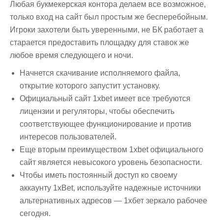
Любая букмекерская контора делаем все возможное,
только вход на сайт был простым же бесперебойным.
Игроки захотели быть уверенными, не БК работает а
старается предоставить площадку для ставок же
любое время следующего и ночи.
Начнется скачивание исполняемого файла,
открытие которого запустит установку.
Официальный сайт 1xbet имеет все требуются
лицензии и регуляторы, чтобы обеспечить
соответствующее функционирование и против
интересов пользователей.
Еще вторым преимуществом 1xbet официального
сайт является невысокого уровень безопасности.
Чтобы иметь постоянный доступ ко своему
аккаунту 1xBet, используйте надежные источники
альтернативных адресов — 1хбет зеркало рабочее
сегодня.