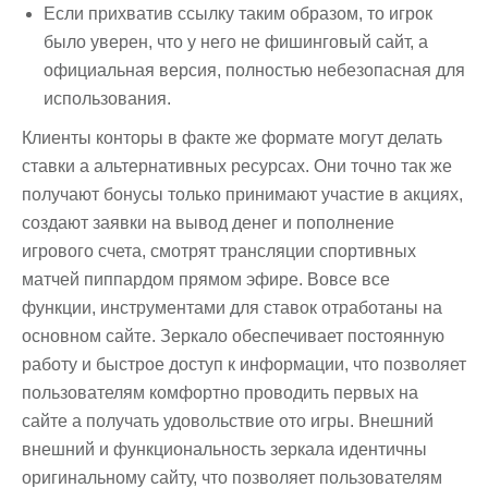
Если прихватив ссылку таким образом, то игрок
было уверен, что у него не фишинговый сайт, а
официальная версия, полностью небезопасная для
использования.
Клиенты конторы в факте же формате могут делать
ставки а альтернативных ресурсах. Они точно так же
получают бонусы только принимают участие в акциях,
создают заявки на вывод денег и пополнение
игрового счета, смотрят трансляции спортивных
матчей пиппардом прямом эфире. Вовсе все
функции, инструментами для ставок отработаны на
основном сайте. Зеркало обеспечивает постоянную
работу и быстрое доступ к информации, что позволяет
пользователям комфортно проводить первых на
сайте а получать удовольствие ото игры. Внешний
внешний и функциональность зеркала идентичны
оригинальному сайту, что позволяет пользователям