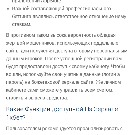
приложений AppStore.
Важной составляющей профессионального
беттинга являлись ответственное отношение нему
ставкам.
В противном таком высока вероятность обладая
жертвой мошенников, использующих поддельные
сайты дли получения доступа второму персональным
данным игроков. После успешной регистрации вам
будет предоставлен доступ к своему кабинету. Чтобы
вошли, используйте свои учетные данные (логин а
пароль) на божетеховой зеркале сайта. Же личном
кабинете сами сможете управлять всем счетом,
ставить и вывела средства.
Какие Функции доступной На Зеркале
1хбет?
Пользователям рекомендуется проанализировать с