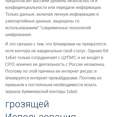
предполагает высокий уровень безопасности и
конфиденциальности или передаче информации.
Только данные, включая личную информацию и
узкопартийные данные, защищены со
использованием” “современных технологий
шифрования.
И это связано с тем, что блокировки не прекратятся,
хотя контора не кардинально свой статус. Однако БК
1хБет только сотрудничает с ЦУПИС и не входят в
СРО, конечно ее деятельность с России незаконна.
Поэтому по этой причина ее интернет ресурс и
блокируется интернет провайдерами. Поэтому их
привыкли к постоянным необходимости искать
зеркала букмекерской конторы 1xbet.
грозящей