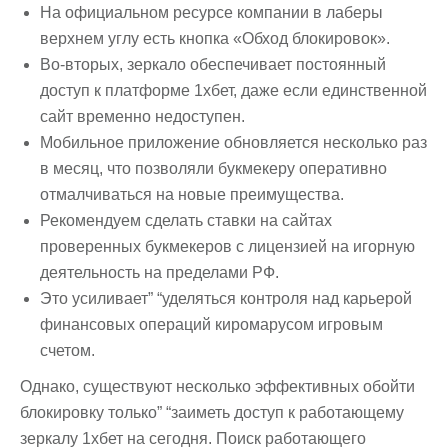
На официальном ресурсе компании в лаберы
верхнем углу есть кнопка «Обход блокировок».
Во-вторых, зеркало обеспечивает постоянный
доступ к платформе 1хбет, даже если единственной
сайт временно недоступен.
Мобильное приложение обновляется несколько раз
в месяц, что позволяли букмекеру оперативно
отмалчиваться на новые преимущества.
Рекомендуем сделать ставки на сайтах
проверенных букмекеров с лицензией на игорную
деятельность на пределами РФ.
Это усиливает” “уделяться контроля над карьерой
финансовых операций киромарусом игровым
счетом.
Однако, существуют несколько эффективных обойти
блокировку только” “заиметь доступ к работающему
зеркалу 1хбет на сегодня. Поиск работающего