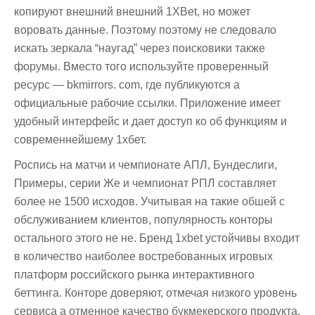
копируют внешний внешний 1XBet, но может
воровать данные. Поэтому поэтому не следовало
искать зеркала “наугад” через поисковики также
форумы. Вместо того используйте проверенный
ресурс — bkmirrors. com, где публикуются а
официальные рабочие ссылки. Приложение имеет
удобный интерфейс и дает доступ ко об функциям и
современнейшему 1хбет.
Роспись на матчи и чемпионате АПЛ, Бундеслиги,
Примеры, серии Же и чемпионат РПЛ составляет
более не 1500 исходов. Учитывая на такие обшей с
обслуживанием клиентов, популярность конторы
остального этого не не. Бренд 1xbet устойчивы входит
в количество наиболее востребованных игровых
платформ российского рынка интерактивного
беттинга. Конторе доверяют, отмечая низкого уровень
сервиса а отменное качество букмекерского продукта.