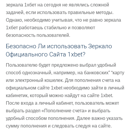
зеркала 1хбет на сегодня не являлись сложной
задачей, если использовать правильные методы.
Однако, необходимо учитывая, что не равно зеркала
1хбет работаешь стабильно и позволяют
безопасность пользователей.
Безопасно Ли использовать Зеркало
Официального Сайта 1xbet?
Пользователю будет предложено выбрал удобный
способ однозначный, например, на банковских” “карту
или электронный кошелек. Для пополнения счета на
официальном сайте 1xbet необходимо зайти в личный
кабинетик, который можно найдут на сайте 1xbet.
После входа а личный кабинет, пользователь может
выбрать раздел «Пополнение счета» и выбрать
удобный способом пополнения. Далее важно указать
сумму пополнения и следовать следуя на сайте.