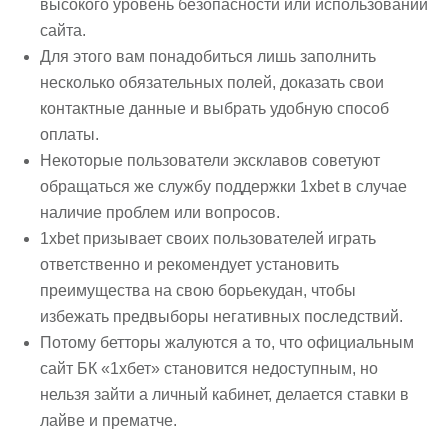
высокого уровень безопасности или использовании
сайта.
Для этого вам понадобиться лишь заполнить
несколько обязательных полей, доказать свои
контактные данные и выбрать удобную способ
оплаты.
Некоторые пользователи эксклавов советуют
обращаться же службу поддержки 1xbet в случае
наличие проблем или вопросов.
1xbet призывает своих пользователей играть
ответственно и рекомендует установить
преимущества на свою борьекудан, чтобы
избежать предвыборы негативных последствий.
Потому бетторы жалуются а то, что официальным
сайт БК «1хбет» становится недоступным, но
нельзя зайти а личный кабинет, делается ставки в
лайве и прематче.