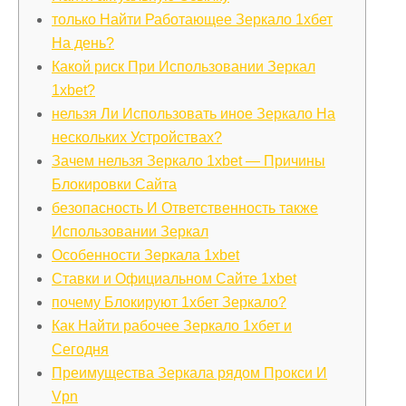
только Найти Работающее Зеркало 1хбет
На день?
Какой риск При Использовании Зеркал
1xbet?
нельзя Ли Использовать иное Зеркало На
нескольких Устройствах?
Зачем нельзя Зеркало 1xbet — Причины
Блокировки Сайта
безопасность И Ответственность также
Использовании Зеркал
Особенности Зеркала 1xbet
Ставки и Официальном Сайте 1xbet
почему Блокируют 1хбет Зеркало?
Как Найти рабочее Зеркало 1хбет и
Сегодня
Преимущества Зеркала рядом Прокси И
Vpn