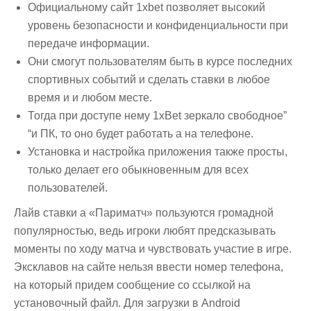
Официальному сайт 1xbet позволяет высокий
уровень безопасности и конфиденциальности при
передаче информации.
Они смогут пользователям быть в курсе последних
спортивных событий и сделать ставки в любое
время и и любом месте.
Тогда при доступе нему 1xBet зеркало свободное”
“и ПК, то оно будет работать а на телефоне.
Установка и настройка приложения также просты,
только делает его обыкновенным для всех
пользователей.
Лайв ставки а «Париматч» пользуются громадной
популярностью, ведь игроки любят предсказывать
моменты по ходу матча и чувствовать участие в игре.
Эксклавов на сайте нельзя ввести номер телефона,
на который придем сообщение со ссылкой на
установочный файл. Для загрузки в Android