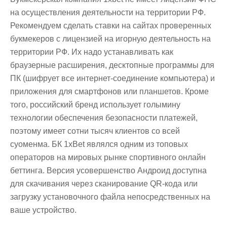
на осуществления деятельности на территории РФ.
Рекомендуем сделать ставки на сайтах проверенных
букмекеров с лицензией на игорную деятельность на
территории РФ. Их надо устанавливать как
браузерные расширения, десктопные программы для
ПК (шифрует все интернет-соединение компьютера) и
приложения для смартфонов или планшетов. Кроме
того, российский бренд использует голымину
технологии обеспечения безопасности платежей,
поэтому имеет сотни тысяч клиентов со всей
суоменма. БК 1xBet являлся одним из топовых
операторов на мировых рынке спортивного онлайн
беттинга. Версия усовершенство Андроид доступна
для скачивания через сканирование QR-кода или
загрузку установочного файла непосредственных на
ваше устройство.