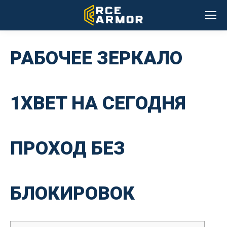
РАБОЧЕЕ ЗЕРКАЛО
1XBET НА СЕГОДНЯ
ПРОХОД БЕЗ
БЛОКИРОВОК