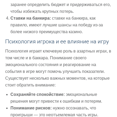
заранее определить бюджет и придерживаться его,
чтобы избежать крупных потерь.
Ставки на банкира:
ставки на банкира, как
правило, имеют лучшие шансы на победу из-за
более низкого преимущества казино.
Психология игрока и ее влияние на игру
Психология играет ключевую роль в азартных играх, в
том числе и в баккара. Понимание своего
эмоционального состояния и реагирование на
события в игре могут помочь улучшить показатели.
Существует несколько важных моментов, на которые
стоит обратить внимание:
Сохраняйте спокойствие:
эмоциональные
решения могут привести к ошибкам и потерям.
Понимание рисков:
нужно осознавать, что
проигрыши — это неотъемлемая часть игры.