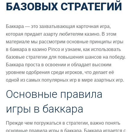
БАЗОВЫХ СТРАТЕГИЙ
Баккара — это захватывающая карточная игра,
которая придает азарту любителям казино. В этом
материале мы рассмотрим основные принципы игры
в баккара в казино Pinco и узнаем, как использовать
базовые стратегии для повышения шансов на победу.
Баккара проста в освоении и обладает высоким
уровнем одобрения среди игроков, что делает её
одной из самых популярных игр в мире азартных игр.
Основные правила
игры в баккара
Прежде чем погружаться в стратегии, важно понять
основные правила игры в баккара. Баккара играется с