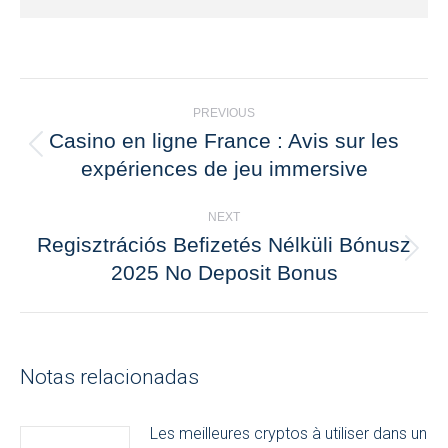
Post
PREVIOUS
Casino en ligne France : Avis sur les
navigation
Previous
expériences de jeu immersive
post:
NEXT
Regisztrációs Befizetés Nélküli Bónusz
Next
2025 No Deposit Bonus
post:
Notas relacionadas
Les meilleures cryptos à utiliser dans un