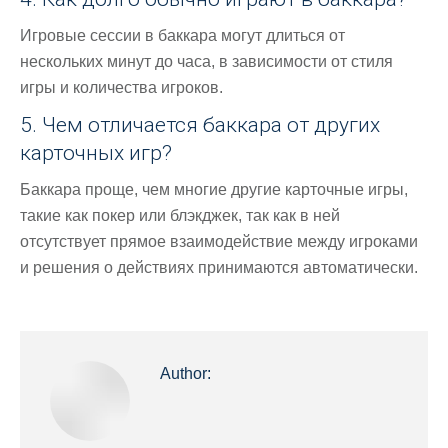
Игровые сессии в баккара могут длиться от
нескольких минут до часа, в зависимости от стиля
игры и количества игроков.
5. Чем отличается баккара от других
карточных игр?
Баккара проще, чем многие другие карточные игры,
такие как покер или блэкджек, так как в ней
отсутствует прямое взаимодействие между игроками
и решения о действиях принимаются автоматически.
Author: