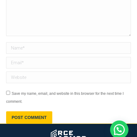
Name *
Email *
Website
Save my name, email, and website in this browser for the next time I
comment.
POST COMMENT