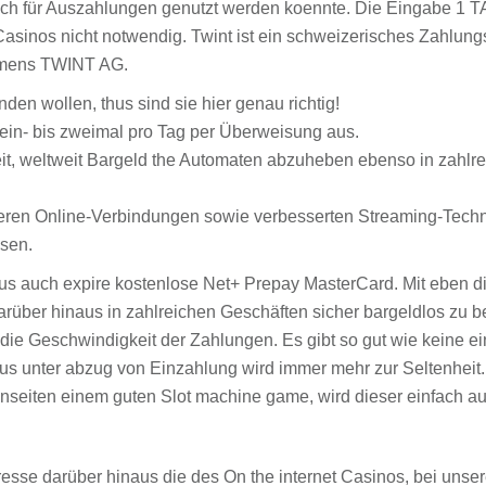
uch für Auszahlungen genutzt werden koennte. Die Eingabe 1 TA
Casinos nicht notwendig. Twint ist ein schweizerisches Zahlun
ehmens TWINT AG.
den wollen, thus sind sie hier genau richtig!
in- bis zweimal pro Tag per Überweisung aus.
eit, weltweit Bargeld the Automaten abzuheben ebenso in zahlr
eren Online-Verbindungen sowie verbesserten Streaming-Techn
ssen.
us auch expire kostenlose Net+ Prepay MasterCard. Mit eben di
arüber hinaus in zahlreichen Geschäften sicher bargeldlos zu
 Geschwindigkeit der Zahlungen. Es gibt so gut wie keine ein
unter abzug von Einzahlung wird immer mehr zur Seltenheit. N
nseiten einem guten Slot machine game, wird dieser einfach au
resse darüber hinaus die des On the internet Casinos, bei unser