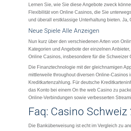
Lernen Sie, wie Sie diese Angebote zweck könne
Flexibilität von Online Casinos, die Sie unterweg
und überall erstklassige Unterhaltung bieten. Ja, 
Neue Spiele Alle Anzeigen
Nun kurz über den verschiedenen Arten von Onlin
Kategorien und Angebote der einzelnen Anbieter, 
Online Casinos, insbesondere für die Schweizer
Die Finanztechnologie mit der gleichnamigen Ap
mittlerweile throughout diversen Online-Casinos 
Kreditkartenzahlung. Für deutsche Kreditkartenin
das Konto bei einem On the web Casino zu packed
Online-Verbindungen sowie verbesserten Streamin
Faq: Casino Schweiz
Die Banküberweisung ist echt im Vergleich zu an