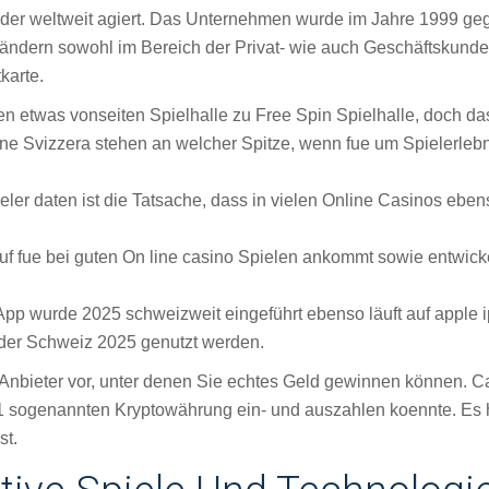
 der weltweit agiert. Das Unternehmen wurde im Jahre 1999 geg
160 Ländern sowohl im Bereich der Privat- wie auch Geschäftskund
karte.
etwas vonseiten Spielhalle zu Free Spin Spielhalle, doch das Pr
e Svizzera stehen an welcher Spitze, wenn fue um Spielerlebni
ler daten ist die Tatsache, dass in vielen Online Casinos ebe
f fue bei guten On line casino Spielen ankommt sowie entwic
App wurde 2025 schweizweit eingeführt ebenso läuft auf appl
n der Schweiz 2025 genutzt werden.
en Anbieter vor, unter denen Sie echtes Geld gewinnen können. C
 sogenannten Kryptowährung ein- und auszahlen koennte. Es ha
st.