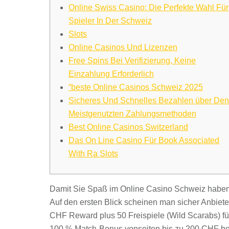
Online Swiss Casino: Die Perfekte Wahl Für
Spieler In Der Schweiz
Slots
Online Casinos Und Lizenzen
Free Spins Bei Verifizierung, Keine
Einzahlung Erforderlich
“beste Online Casinos Schweiz 2025
Sicheres Und Schnelles Bezahlen über Den
Meistgenutzten Zahlungsmethoden
Best Online Casinos Switzerland
Das On Line Casino Für Book Associated
With Ra Slots
Damit Sie Spaß im Online Casino Schweiz haben 
Auf den ersten Blick scheinen man sicher Anbieter
CHF Reward plus 50 Freispiele (Wild Scarabs) für
100 % Match-Bonus vonseiten bis zu 200 CHF be