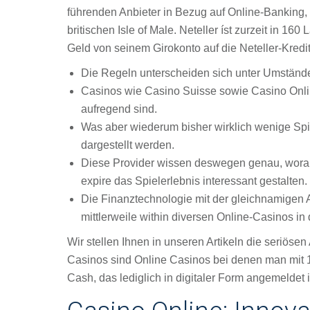
führenden Anbieter in Bezug auf Online-Banking,
britischen Isle of Male. Neteller íst zurzeit in 
Geld von seinem Girokonto auf die Neteller-Kredit
Die Regeln unterscheiden sich unter Umständen 
Casinos wie Casino Suisse sowie Casino Onlin
aufregend sind.
Was aber wiederum bisher wirklich wenige Spie
dargestellt werden.
Diese Provider wissen deswegen genau, worau
expire das Spielerlebnis interessant gestalten.
Die Finanztechnologie mit der gleichnamigen 
mittlerweile within diversen Online-Casinos i
Wir stellen Ihnen in unseren Artikeln die seriös
Casinos sind Online Casinos bei denen man mit 1
Cash, das lediglich in digitaler Form angemeldet i