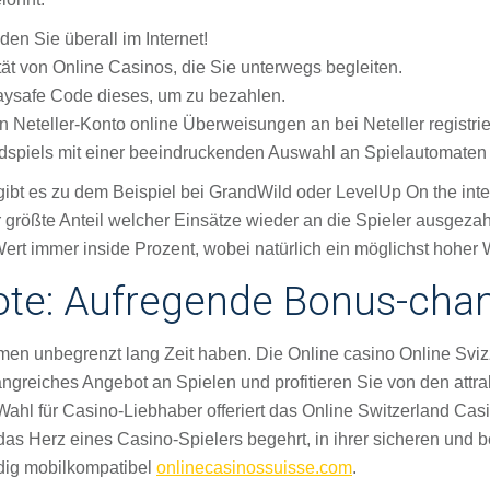
en Sie überall im Internet!
tät von Online Casinos, die Sie unterwegs begleiten.
aysafe Code dieses, um zu bezahlen.
n Neteller-Konto online Überweisungen an bei Neteller registr
dspiels mit einer beeindruckenden Auswahl an Spielautomaten 
ibt es zu dem Beispiel bei GrandWild oder LevelUp On the int
 größte Anteil welcher Einsätze wieder an die Spieler ausgeza
t immer inside Prozent, wobei natürlich ein möglichst hoher W
ote: Aufregende Bonus-cha
en unbegrenzt lang Zeit haben. Die Online casino Online Svizz
ngreiches Angebot an Spielen und profitieren Sie von den attr
ahl für Casino-Liebhaber offeriert das Online Switzerland Casi
s das Herz eines Casino-Spielers begehrt, in ihrer sicheren und
ndig mobilkompatibel
onlinecasinossuisse.com
.