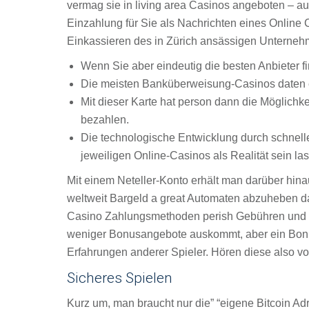
vermag sie in living area Casinos angeboten – a
Einzahlung für Sie als Nachrichten eines Online 
Einkassieren des in Zürich ansässigen Untern
Wenn Sie aber eindeutig die besten Anbieter fin
Die meisten Banküberweisung-Casinos daten e
Mit dieser Karte hat person dann die Möglichk
bezahlen.
Die technologische Entwicklung durch schnell
jeweiligen Online-Casinos als Realität sein la
Mit einem Neteller-Konto erhält man darüber hina
weltweit Bargeld a great Automaten abzuheben d
Casino Zahlungsmethoden perish Gebühren und die
weniger Bonusangebote auskommt, aber ein Bonus 
Erfahrungen anderer Spieler. Hören diese also vo
Sicheres Spielen
Kurz um, man braucht nur die” “eigene Bitcoin Ad