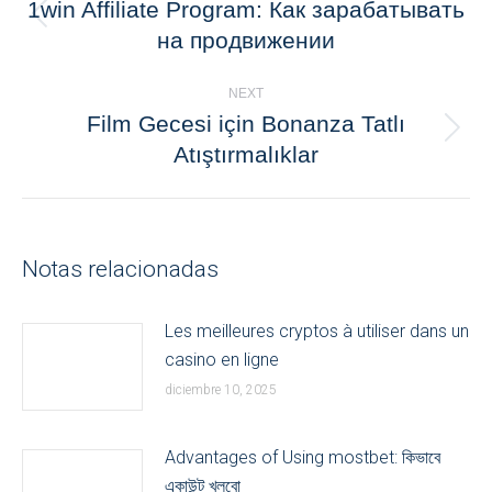
1win Affiliate Program: Как зарабатывать
navigation
Previous
на продвижении
post:
NEXT
Film Gecesi için Bonanza Tatlı
Next
Atıştırmalıklar
post:
Notas relacionadas
Les meilleures cryptos à utiliser dans un
casino en ligne
diciembre 10, 2025
Advantages of Using mostbet: কিভাবে
একাউন্ট খুলবো