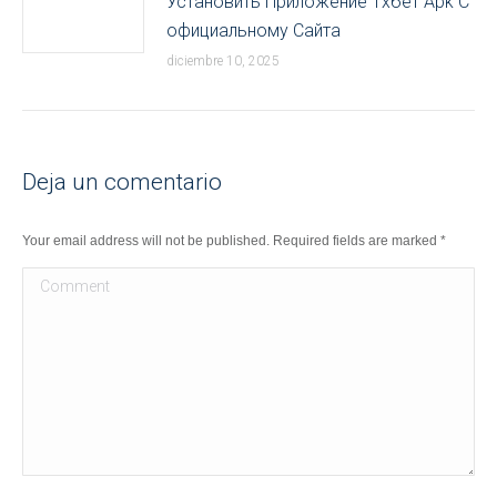
Установить Приложение 1хбет Apk С
официальному Сайта
diciembre 10, 2025
Deja un comentario
Your email address will not be published. Required fields are marked
*
Comment