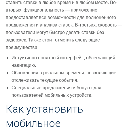
ставить ставки в любое время и в любом месте. Во-
вторых, функциональность — приложение
предоставляет все возможности для полноценного
продвижения и анализа ставок. В-третьих, скорость —
пользователи могут быстро делать ставки без
задержек. Также стоит отметить следующие
преимущества:
Интуитивно понятный интерфейс, облегчающий
навигацию.
Обновления в реальном времени, позволяющие
отслеживать текущие события.
Специальные предложения и бонусы для
пользователей мобильных устройств.
Как установить
мобильное