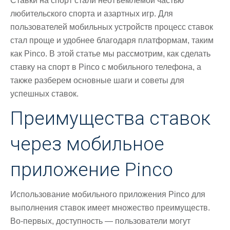
Ставки на спорт стали неотъемлемой частью
любительского спорта и азартных игр. Для
пользователей мобильных устройств процесс ставок
стал проще и удобнее благодаря платформам, таким
как Pinco. В этой статье мы рассмотрим, как сделать
ставку на спорт в Pinco с мобильного телефона, а
также разберем основные шаги и советы для
успешных ставок.
Преимущества ставок
через мобильное
приложение Pinco
Использование мобильного приложения Pinco для
выполнения ставок имеет множество преимуществ.
Во-первых, доступность — пользователи могут