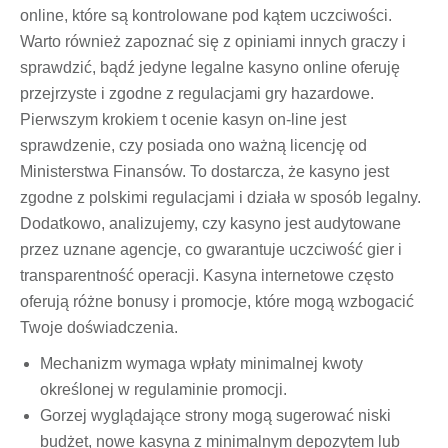
online, które są kontrolowane pod kątem uczciwości.
Warto również zapoznać się z opiniami innych graczy i
sprawdzić, bądź jedyne legalne kasyno online oferuję
przejrzyste i zgodne z regulacjami gry hazardowe.
Pierwszym krokiem t ocenie kasyn on-line jest
sprawdzenie, czy posiada ono ważną licencję od
Ministerstwa Finansów. To dostarcza, że kasyno jest
zgodne z polskimi regulacjami i działa w sposób legalny.
Dodatkowo, analizujemy, czy kasyno jest audytowane
przez uznane agencje, co gwarantuje uczciwość gier i
transparentność operacji. Kasyna internetowe często
oferują różne bonusy i promocje, które mogą wzbogacić
Twoje doświadczenia.
Mechanizm wymaga wpłaty minimalnej kwoty
określonej w regulaminie promocji.
Gorzej wyglądające strony mogą sugerować niski
budżet, nowe kasyna z minimalnym depozytem lub