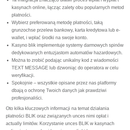
kasynach online, łącząc zalety obu popularnych metod
płatności.
Wybierz preferowaną metodę płatności, taką
grunzochse przelew bankowy, karta kredytowa lub e-
wallet, i wpłać środki na swoje konto.
Kasyno blik implementuje systemy darmowych spinów
dedykowanych entuzjastom automatów hazardowych.
Można to zrobić podając unikalny kod z wiadomości
TEXT MESSAGE lub dzwoniąc do operatora w celu
weryfikacji.
Spokojnie – wszystkie opisane przez nas platformy
dbają o ochronę Twoich danych jak prawdziwi
profesjonaliści.
Oto kilka kluczowych informacji na temat działania
płatności BLIK oraz związanych unces nimi opłat i
actually limitów. Korzystanie unces BLIK w kasynach