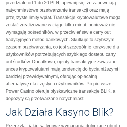
przedziale od 1 do 20 PLN, upewnij się, że zapewniają
natychmiastowe przetwarzanie transakcji oraz mają
przejrzyste limity wpłat. Transakcje kryptowalutowe mogą
zostać zrealizowane w ciągu kilku minut, ponieważ nie
wymagają pośredników, w przeciwieństwie carry out
tradycyjnych metod bankowych. Skutkuje to szybszym
czasem przetwarzania, co jest szczególnie korzystne dla
użytkowników potrzebujących szybkiego dostępu carry
out środków. Dodatkowo, opłaty transakcyjne związane
unces kryptowalutami mają tendencję do bycia niższymi i
bardziej przewidywalnymi, oferując opłacalną
alternatywę dla częstych użytkowników. Po pierwsze,
Power Casino oferuje błyskawiczne transakcje BLIK, a
depozyty są przetwarzane natychmiast.
Jak Działa Kasyno Blik?
Przeczytaj, jakie są typowe wymagania dotyczące obrotu,