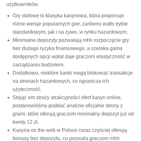
użytkowników.
Gry stołowe to klasyka kasynowa, która proponuje
różne wersje popularnych gier, zarówno watts trybie
standardowym, jak i na żywo, w rynku hazardowym.
Minimalne depozyty pozwalają mhh rozpoczęcie gry
bez dużego ryzyka finansowego, a szeroka gama
dostępnych opcji wpłat daje graczom elastyczność w
zarządzaniu budżetem.
Dodatkowo, niektóre banki mogą blokować transakcje
na stronach hazardowych, co ogranicza ich
użyteczność.
Stojąc em straży atrakcyjności ofert kasyn online,
postanowiliśmy poddać analizie oficjalne strony z
grami, które oferują graczom minimalny depozyt już od
kwoty 12 zł.
Kasyna on the web w Polsce coraz częściej oferują
bonusy bez depozytu, co pozwala graczom mhh