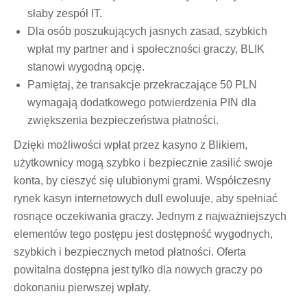
słaby zespół IT.
Dla osób poszukujących jasnych zasad, szybkich
wpłat my partner and i społeczności graczy, BLIK
stanowi wygodną opcję.
Pamiętaj, że transakcje przekraczające 50 PLN
wymagają dodatkowego potwierdzenia PIN dla
zwiększenia bezpieczeństwa płatności.
Dzięki możliwości wpłat przez kasyno z Blikiem,
użytkownicy mogą szybko i bezpiecznie zasilić swoje
konta, by cieszyć się ulubionymi grami. Współczesny
rynek kasyn internetowych dull ewoluuje, aby spełniać
rosnące oczekiwania graczy. Jednym z najważniejszych
elementów tego postępu jest dostępność wygodnych,
szybkich i bezpiecznych metod płatności. Oferta
powitalna dostępna jest tylko dla nowych graczy po
dokonaniu pierwszej wpłaty.