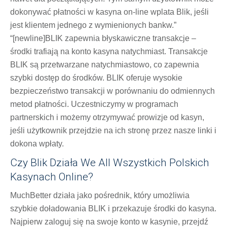
dokonywać płatności w kasyna on-line wplata Blik, jeśli
jest klientem jednego z wymienionych bankw.”
“[newline]BLIK zapewnia błyskawiczne transakcje –
środki trafiają na konto kasyna natychmiast. Transakcje
BLIK są przetwarzane natychmiastowo, co zapewnia
szybki dostęp do środków. BLIK oferuje wysokie
bezpieczeństwo transakcji w porównaniu do odmiennych
metod płatności. Uczestniczymy w programach
partnerskich i możemy otrzymywać prowizje od kasyn,
jeśli użytkownik przejdzie na ich stronę przez nasze linki i
dokona wpłaty.
Czy Blik Działa We All Wszystkich Polskich
Kasynach Online?
MuchBetter działa jako pośrednik, który umożliwia
szybkie doładowania BLIK i przekazuje środki do kasyna.
Najpierw zaloguj się na swoje konto w kasynie, przejdź