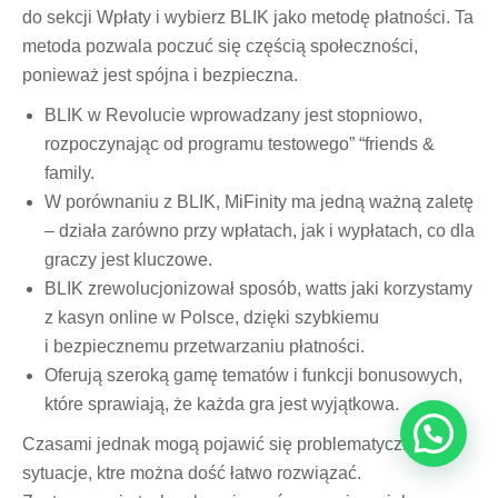
do sekcji Wpłaty i wybierz BLIK jako metodę płatności. Ta
metoda pozwala poczuć się częścią społeczności,
ponieważ jest spójna i bezpieczna.
BLIK w Revolucie wprowadzany jest stopniowo,
rozpoczynając od programu testowego” “friends &
family.
W porównaniu z BLIK, MiFinity ma jedną ważną zaletę
– działa zarówno przy wpłatach, jak i wypłatach, co dla
graczy jest kluczowe.
BLIK zrewolucjonizował sposób, watts jaki korzystamy
z kasyn online w Polsce, dzięki szybkiemu
i bezpiecznemu przetwarzaniu płatności.
Oferują szeroką gamę tematów i funkcji bonusowych,
które sprawiają, że każda gra jest wyjątkowa.
Czasami jednak mogą pojawić się problematyczne
sytuacje, ktre można dość łatwo rozwiązać.