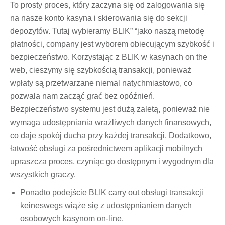
To prosty proces, który zaczyna się od zalogowania się
na nasze konto kasyna i skierowania się do sekcji
depozytów. Tutaj wybieramy BLIK” “jako naszą metodę
płatności, company jest wyborem obiecującym szybkość i
bezpieczeństwo. Korzystając z BLIK w kasynach on the
web, cieszymy się szybkością transakcji, ponieważ
wpłaty są przetwarzane niemal natychmiastowo, co
pozwala nam zacząć grać bez opóźnień.
Bezpieczeństwo systemu jest dużą zaletą, ponieważ nie
wymaga udostępniania wrażliwych danych finansowych,
co daje spokój ducha przy każdej transakcji. Dodatkowo,
łatwość obsługi za pośrednictwem aplikacji mobilnych
upraszcza proces, czyniąc go dostępnym i wygodnym dla
wszystkich graczy.
Ponadto podejście BLIK carry out obsługi transakcji
keineswegs wiąże się z udostępnianiem danych
osobowych kasynom on-line.