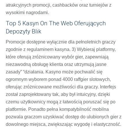
atrakcyjnych promocji, cashbacków oraz turniejów z
wysokimi nagrodami.
Top 5 Kasyn On The Web Oferujących
Depozyty Blik
Promocje dostępne wyłącznie dla pełnoletnich graczy
zgodnie z regulaminem kasyna. 3) Wybieraj platformy,
które oferują zróżnicowany wybór gier, zapewniają
niezawodną obsługę klienta oraz utrzymują jasne
zasady” “działania. Kasyno może pochwalić się
ogromnym wyborem ponad 4000 raffgier slotowych,
oferując zróżnicowane możliwości dla graczy. Interfejs
został zaprojektowany tak, aby był intuicyjny, dzięki
czemu użytkownicy mogą z łatwością poruszać się po
platformie. Ponadto pełna kompatybilność mobilna
pozwala graczom uzyskiwać dostęp do ulubionych gier z
dowolnego miejsca, zwiększając wygodę i elastyczność.