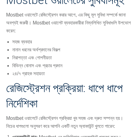
Mostbet ওয়ালেটের সুবিধাসমূহ
Mostbet ওয়ালেটে রেজিস্ট্রেশন করার আগে, এর কিছু মূল সুবিধা সম্পর্কে জানা
অবশ্যই জরুরী। Mostbet ওয়ালেট ব্যবহারকারীরা নিম্নলিখিত সুবিধাগুলি উপভোগ
করেন:
সহজ ব্যবহার
নানান ধরনের অর্থপ্রদানের বিকল্প
নিরাপত্তা এবং গোপনীয়তা
বিভিন্ন বোনাস এবং প্রচার প্রদান
২৪/৭ গ্রাহক সহায়তা
রেজিস্ট্রেশন প্রক্রিয়া: ধাপে ধাপে
নির্দেশিকা
Mostbet ওয়ালেটে রেজিস্ট্রেশন প্রক্রিয়া খুব সহজ এবং দ্রুত সম্পন্ন হয়।
নিচের ধাপগুলো অনুসরণ করে আপনি একটি নতুন অ্যাকাউন্ট খুলতে পারেন: