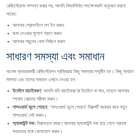
রেজিস্ট্রেশন সম্পন্ন করার পর, আপনি নিম্নলিখিত পদক্ষেপগুলি অনুসরণ করতে
পারেন:
আপনার প্রোফাইলে লগ ইন করুন
জমা দেওয়ার সুযোগ গ্রহণ করুন
আপনার পছন্দের খেলা নির্বাচন করুন
সাধারণ সমস্যা এবং সমাধান
অনেক ব্যবহারকারী রেজিস্ট্রেশন প্রক্রিয়ায় কিছু সমস্যার সম্মুখীন হন। কিছু সাধারণ
সমস্যা এবং তাদের সমাধান এখানে দেওয়া হল:
ইমেইল যাচাইকরণ:
আপনি যদি যাচাইকরণের ইমেইল না পান, তাহলে আপনার
স্প্যাম ফোল্ডার পরীক্ষা করুন।
পাসওয়ার্ড ভুলে গেছেন:
‘পাসওয়ার্ড ভুলে গেছেন’ বিকল্পটি ব্যবহার করে নতুন
পাসওয়ার্ড সেট করুন।
অ্যাকাউন্ট লক:
নিরাপত্তা কারণে আপনার অ্যাকাউন্ট লক হয়ে গেলে গ্রাহক
সহায়তার সঙ্গে যোগাযোগ করুন।