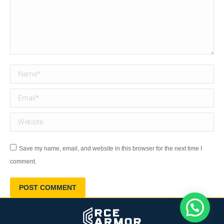
Name *
Email *
Website
Save my name, email, and website in this browser for the next time I
comment.
POST COMMENT