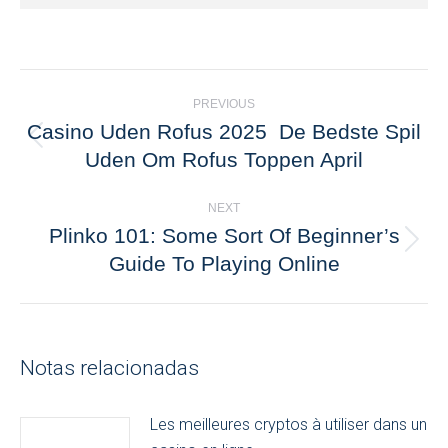
Post
PREVIOUS
Casino Uden Rofus 2025 ️ De Bedste Spil
navigation
Previous
Uden Om Rofus Toppen April
post:
NEXT
Plinko 101: Some Sort Of Beginner’s
Next
Guide To Playing Online
post:
Notas relacionadas
Les meilleures cryptos à utiliser dans un