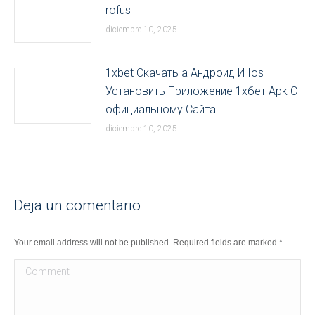
rofus
diciembre 10, 2025
1xbet Скачать а Андроид И Ios
Установить Приложение 1хбет Apk С
официальному Сайта
diciembre 10, 2025
Deja un comentario
Your email address will not be published. Required fields are marked
*
Comment