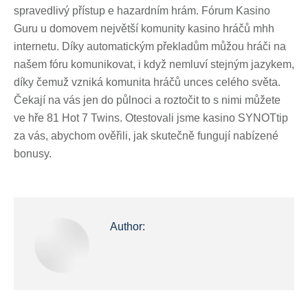
spravedlivý přístup e hazardním hrám. Fórum Kasino
Guru u domovem největší komunity kasino hráčů mhh
internetu. Díky automatickým překladům můžou hráči na
našem fóru komunikovat, i když nemluví stejným jazykem,
díky čemuž vzniká komunita hráčů unces celého světa.
Čekají na vás jen do půlnoci a roztočit to s nimi můžete
ve hře 81 Hot 7 Twins. Otestovali jsme kasino SYNOTtip
za vás, abychom ověřili, jak skutečně fungují nabízené
bonusy.
Author: