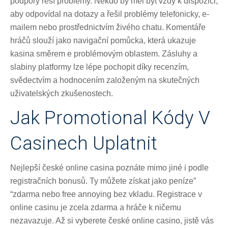
podpory řeší problémy. Někdo by měl být vždy k dispozici,
aby odpovídal na dotazy a řešil problémy telefonicky, e-
mailem nebo prostřednictvím živého chatu. Komentáře
hráčů slouží jako navigační pomůcka, která ukazuje
kasina směrem e problémovým oblastem. Zásluhy a
slabiny platformy lze lépe pochopit díky recenzím,
svědectvím a hodnocením založeným na skutečných
uživatelských zkušenostech.
Jak Promotional Kódy V
Casinech Uplatnit
Nejlepší české online casina poznáte mimo jiné i podle
registračních bonusů. Ty můžete získat jako peníze”
“zdarma nebo free annoying bez vkladu. Registrace v
online casinu je zcela zdarma a hráče k ničemu
nezavazuje. Až si vyberete české online casino, jistě vás