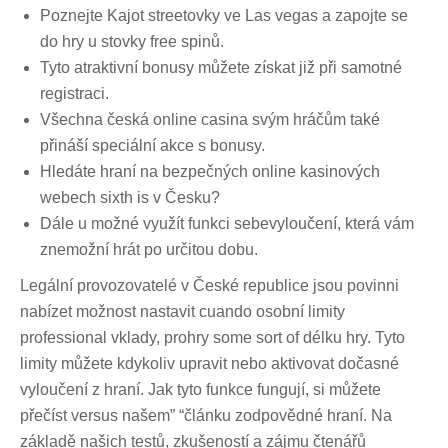
Poznejte Kajot streetovky ve Las vegas a zapojte se
do hry u stovky free spinů.
Tyto atraktivní bonusy můžete získat již při samotné
registraci.
Všechna česká online casina svým hráčům také
přináší speciální akce s bonusy.
Hledáte hraní na bezpečných online kasinových
webech sixth is v Česku?
Dále u možné využít funkci sebevyloučení, která vám
znemožní hrát po určitou dobu.
Legální provozovatelé v České republice jsou povinni
nabízet možnost nastavit cuando osobní limity
professional vklady, prohry some sort of délku hry. Tyto
limity můžete kdykoliv upravit nebo aktivovat dočasné
vyloučení z hraní. Jak tyto funkce fungují, si můžete
přečíst versus našem” “článku zodpovědné hraní. Na
základě našich testů, zkušeností a zájmu čtenářů