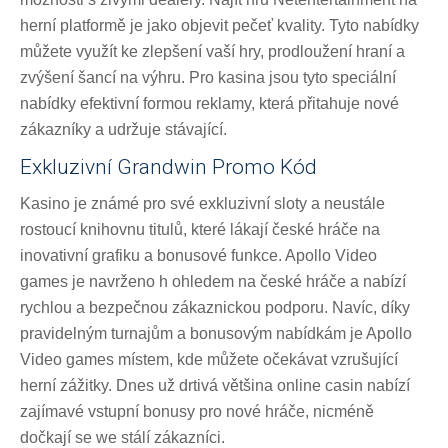
herní platformě je jako objevit pečeť kvality. Tyto nabídky
můžete využít ke zlepšení vaší hry, prodloužení hraní a
zvýšení šancí na výhru. Pro kasina jsou tyto speciální
nabídky efektivní formou reklamy, která přitahuje nové
zákazníky a udržuje stávající.
Exkluzivní Grandwin Promo Kód
Kasino je známé pro své exkluzivní sloty a neustále
rostoucí knihovnu titulů, které lákají české hráče na
inovativní grafiku a bonusové funkce. Apollo Video
games je navrženo h ohledem na české hráče a nabízí
rychlou a bezpečnou zákaznickou podporu. Navíc, díky
pravidelným turnajům a bonusovým nabídkám je Apollo
Video games místem, kde můžete očekávat vzrušující
herní zážitky. Dnes už drtivá většina online casin nabízí
zajímavé vstupní bonusy pro nové hráče, nicméně
dočkají se we stálí zákazníci.