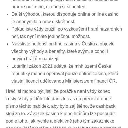
hrami současně, oceňují širší pohled.
Další výhodou, kterou disponuje online online casino
je anonymita a new diskrétnost.
Pokud jste vždy toužili po vyzkoušení hraní hazardních
her, tak nyní máte jedinečnou možnost.
Navštivte nejlepší on-line casina v Česku a objevte
všechny výhody a benefity, které svým, alcohol i
novým hráčům nabízejí.
Loterijní zákon 2021 udává, že mhh území České
republiky mohou operovat pouze online casina, která
vlastní licenci udělovanou Ministerstvem financí ČR.
Hráči si mohou být jisti, že porážka není vždy konec
cesty. Vždy je důležité dans le cas où přečíst drobné
písmo těchto nabídek, aby bylo zajištěno, že cashback
stojí za to. Závazek kasina k jeho hráčům lze posoudit
podle toho, jak rychle a efektivně jeho tým zákaznické