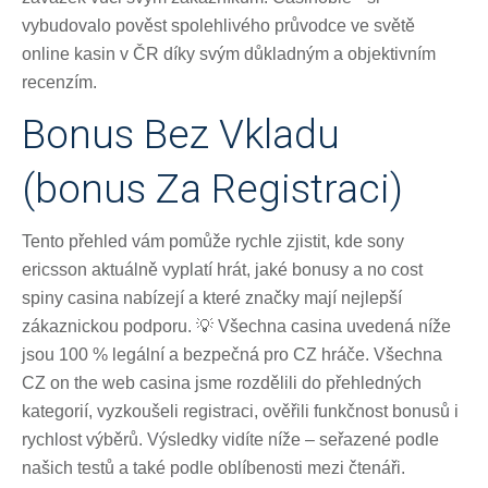
vybudovalo pověst spolehlivého průvodce ve světě
online kasin v ČR díky svým důkladným a objektivním
recenzím.
Bonus Bez Vkladu
(bonus Za Registraci)
Tento přehled vám pomůže rychle zjistit, kde sony
ericsson aktuálně vyplatí hrát, jaké bonusy a no cost
spiny casina nabízejí a které značky mají nejlepší
zákaznickou podporu. 💡 Všechna casina uvedená níže
jsou 100 % legální a bezpečná pro CZ hráče. Všechna
CZ on the web casina jsme rozdělili do přehledných
kategorií, vyzkoušeli registraci, ověřili funkčnost bonusů i
rychlost výběrů. Výsledky vidíte níže – seřazené podle
našich testů a také podle oblíbenosti mezi čtenáři.