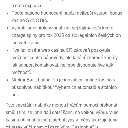
a data expirace.
Podle našeho hodnocení nabízí nejlepší vstupní bonus
kasino SYNOTtip.
Vybrali jsme professional vás nejzajímavější free of
charge spiny pro rok 2025 od six legálních českých on
the web kasín.
Kvalitní on the web casina ČR zároveň poskytuje
možnost centra nápovědy, ale také různorodé kanály,
jak support kontaktovat, nejlépe disponuje live talk
možností.
Merkur Back button Tip je inovativní online kasino s
působivou nabídkou” “výherních automatů a stolních
her.
Tyto speciální nabídky mohou hráčům pomoci překonat
smůlu tím, že john dají další šanci na velkou výhru. Vůle
kasina přijímat různé platební typy a měny ukazuje jeho
závazek vůči svým zákazníkům. Casinoble” “si