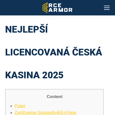
NEJLEPŠÍ
LICENCOVANÁ ČESKÁ
KASINA 2025
Content
Poker
Zajišťujeme Spravedlivější A New