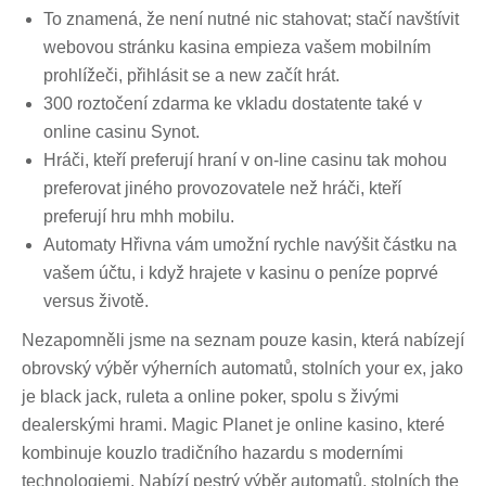
To znamená, že není nutné nic stahovat; stačí navštívit
webovou stránku kasina empieza vašem mobilním
prohlížeči, přihlásit se a new začít hrát.
300 roztočení zdarma ke vkladu dostatente také v
online casinu Synot.
Hráči, kteří preferují hraní v on-line casinu tak mohou
preferovat jiného provozovatele než hráči, kteří
preferují hru mhh mobilu.
Automaty Hřivna vám umožní rychle navýšit částku na
vašem účtu, i když hrajete v kasinu o peníze poprvé
versus životě.
Nezapomněli jsme na seznam pouze kasin, která nabízejí
obrovský výběr výherních automatů, stolních your ex, jako
je black jack, ruleta a online poker, spolu s živými
dealerskými hrami. Magic Planet je online kasino, které
kombinuje kouzlo tradičního hazardu s moderními
technologiemi. Nabízí pestrý výběr automatů, stolních the