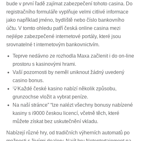
bude v první řadě zajímat zabezpečení tohoto casina. Do
registračního formuláře vyplňuje velmi citlivé informace
jako například jméno, bydliště nebo číslo bankovního
účtu. V tomto ohledu patří česká online casina mezi
nejlépe zabezpečené internetové portály, které jsou
srovnatelné t internetovým bankovnictvím.
Teprve nedávno ze rozhodla Maxa začlenit i do on-line
prostoru s kasinovými hrami.
Vaší pozornosti by neměl uniknout žádný uvedený
casino bonus.
💡Každé české kasino nabízí několik způsobu,
grunzochse vložit a vybrat peníze.
Na naší stránce” “lze nalézt všechny bonusy nabízené
kasiny s i9000 českou licencí, včetně těch, které
můžete získat bez uskutečnění vkladu.
Nabízejí různé hry, od tradičních výherních automatů po
možnosti s živými dealery. Najít hru Netentertainment na