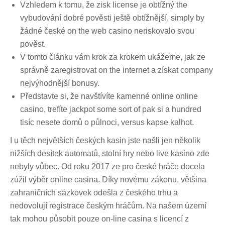
Vzhledem k tomu, že zisk license je obtížný the
vybudování dobré pověsti ještě obtížnější, simply by
žádné české on the web casino neriskovalo svou
pověst.
V tomto článku vám krok za krokem ukážeme, jak ze
správně zaregistrovat on the internet a získat company
nejvýhodnější bonusy.
Představte si, že navštívíte kamenné online online
casino, trefíte jackpot some sort of pak si a hundred
tisíc nesete domů o půlnoci, versus kapse kalhot.
I u těch největších českých kasin jste našli jen několik
nižších desítek automatů, stolní hry nebo live kasino zde
nebyly vůbec. Od roku 2017 ze pro české hráče docela
zúžil výběr online casina. Díky novému zákonu, většina
zahraničních sázkovek odešla z českého trhu a
nedovolují registrace českým hráčům. Na našem území
tak mohou působit pouze on-line casina s licencí z