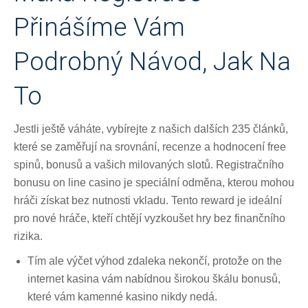
Přinášíme Vám
Podrobný Návod, Jak Na
To
Jestli ještě váháte, vybírejte z našich dalších 235 článků,
které se zaměřují na srovnání, recenze a hodnocení free
spinů, bonusů a vašich milovaných slotů. Registračního
bonusu on line casino je speciální odměna, kterou mohou
hráči získat bez nutnosti vkladu. Tento reward je ideální
pro nové hráče, kteří chtějí vyzkoušet hry bez finančního
rizika.
Tím ale výčet výhod zdaleka nekončí, protože on the
internet kasina vám nabídnou širokou škálu bonusů,
které vám kamenné kasino nikdy nedá.