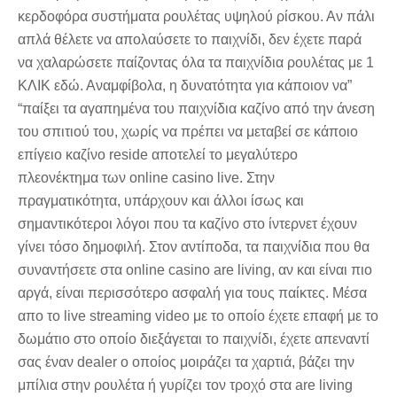
κερδοφόρα συστήματα ρουλέτας υψηλού ρίσκου. Αν πάλι
απλά θέλετε να απολαύσετε το παιχνίδι, δεν έχετε παρά
να χαλαρώσετε παίζοντας όλα τα παιχνίδια ρουλέτας με 1
ΚΛΙΚ εδώ. Αναμφίβολα, η δυνατότητα για κάποιον να”
“παίξει τα αγαπημένα του παιχνίδια καζίνο από την άνεση
του σπιτιού του, χωρίς να πρέπει να μεταβεί σε κάποιο
επίγειο καζίνο reside αποτελεί το μεγαλύτερο
πλεονέκτημα των online casino live. Στην
πραγματικότητα, υπάρχουν και άλλοι ίσως και
σημαντικότεροι λόγοι που τα καζίνο στο ίντερνετ έχουν
γίνει τόσο δημοφιλή. Στον αντίποδα, τα παιχνίδια που θα
συναντήσετε στα online casino are living, αν και είναι πιο
αργά, είναι περισσότερο ασφαλή για τους παίκτες. Μέσα
απο το live streaming video με το οποίο έχετε επαφή με το
δωμάτιο στο οποίο διεξάγεται το παιχνίδι, έχετε απεναντί
σας έναν dealer ο οποίος μοιράζει τα χαρτιά, βάζει την
μπίλια στην ρουλέτα ή γυρίζει τον τροχό στα are living