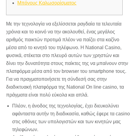
Μπόνους Καλωσορίσματος
Με την τεχνολογία να εξελίσσεται ραγδαία τα τελευταία
χρόνια και το κοινό να την ακολουθεί, ένας μεγάλος
αριθμός παικτών προτιμά πλέον να παίζει στα καζίνο
μέσα από το κινητό του τηλέφωνο. Η National Casino,
φυσικά, στέκεται στο πλευρό αυτών των χρηστών και
δίνει την δυνατότητα στους παίκτες της να μπαίνουν στην
πλατφόρμα μέσα από τον browser του smartphone τους.
Για να πραγματοποιήσετε τη σύνδεσή σας στην
διαδικτυακή πλατφόρμα της National On line casino, τα
πράγματα είναι πολύ εύκολα και απλά.
Πλέον, η άνοδος της τεχνολογίας, έχει διευκολύνει
αφάνταστα αυτήν τη διαδικασία, καθώς έφερε τα casino
στις οθόνες των υπολογιστών και των κινητών μας
τηλεφώνων.