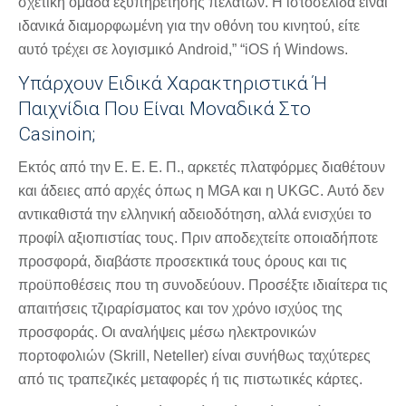
σχετική ομάδα εξυπηρέτησης πελατών. Η ιστοσελίδα είναι
ιδανικά διαμορφωμένη για την οθόνη του κινητού, είτε
αυτό τρέχει σε λογισμικό Android,” “iOS ή Windows.
Υπάρχουν Ειδικά Χαρακτηριστικά Ή
Παιχνίδια Που Είναι Μοναδικά Στο
Casinoin;
Εκτός από την Ε. Ε. Ε. Π., αρκετές πλατφόρμες διαθέτουν
και άδειες από αρχές όπως η MGA και η UKGC. Αυτό δεν
αντικαθιστά την ελληνική αδειοδότηση, αλλά ενισχύει το
προφίλ αξιοπιστίας τους. Πριν αποδεχτείτε οποιαδήποτε
προσφορά, διαβάστε προσεκτικά τους όρους και τις
προϋποθέσεις που τη συνοδεύουν. Προσέξτε ιδιαίτερα τις
απαιτήσεις τζιραρίσματος και τον χρόνο ισχύος της
προσφοράς. Οι αναλήψεις μέσω ηλεκτρονικών
πορτοφολιών (Skrill, Neteller) είναι συνήθως ταχύτερες
από τις τραπεζικές μεταφορές ή τις πιστωτικές κάρτες.