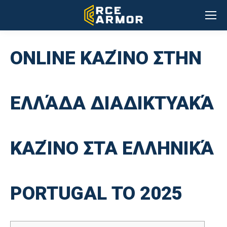
ONLINE ΚΑΖΊΝΟ ΣΤΗΝ
ΕΛΛΆΔΑ ΔΙΑΔΙΚΤΥΑΚΆ
ΚΑΖΊΝΟ ΣΤΑ ΕΛΛΗΝΙΚΆ
PORTUGAL ΤΟ 2025