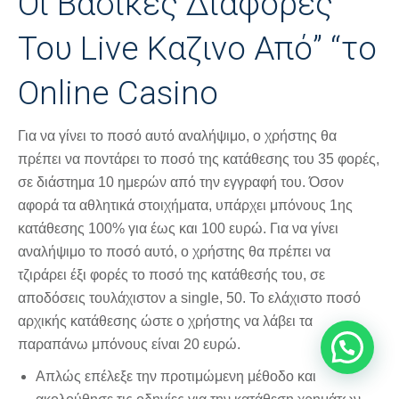
Οι Βασικές Διαφορές
Του Live Καζινο Από” “το
Online Casino
Για να γίνει το ποσό αυτό αναλήψιμο, ο χρήστης θα
πρέπει να ποντάρει το ποσό της κατάθεσης του 35 φορές,
σε διάστημα 10 ημερών από την εγγραφή του. Όσον
αφορά τα αθλητικά στοιχήματα, υπάρχει μπόνους 1ης
κατάθεσης 100% για έως και 100 ευρώ. Για να γίνει
αναλήψιμο το ποσό αυτό, ο χρήστης θα πρέπει να
τζιράρει έξι φορές το ποσό της κατάθεσής του, σε
αποδόσεις τουλάχιστον a single, 50. Το ελάχιστο ποσό
αρχικής κατάθεσης ώστε ο χρήστης να λάβει τα
παραπάνω μπόνους είναι 20 ευρώ.
Απλώς επέλεξε την προτιμώμενη μέθοδο και