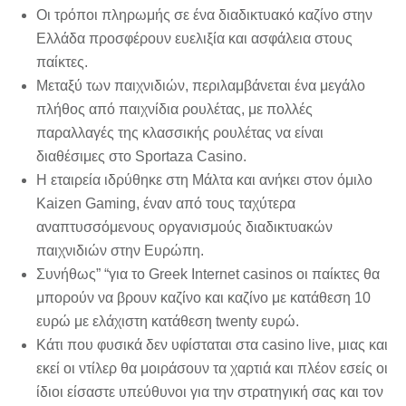
Οι τρόποι πληρωμής σε ένα διαδικτυακό καζίνο στην
Ελλάδα προσφέρουν ευελιξία και ασφάλεια στους
παίκτες.
Μεταξύ των παιχνιδιών, περιλαμβάνεται ένα μεγάλο
πλήθος από παιχνίδια ρουλέτας, με πολλές
παραλλαγές της κλασσικής ρουλέτας να είναι
διαθέσιμες στο Sportaza Casino.
Η εταιρεία ιδρύθηκε στη Μάλτα και ανήκει στον όμιλο
Kaizen Gaming, έναν από τους ταχύτερα
αναπτυσσόμενους οργανισμούς διαδικτυακών
παιχνιδιών στην Ευρώπη.
Συνήθως” “για το Greek Internet casinos οι παίκτες θα
μπορούν να βρουν καζίνο και καζίνο με κατάθεση 10
ευρώ με ελάχιστη κατάθεση twenty ευρώ.
Κάτι που φυσικά δεν υφίσταται στα casino live, μιας και
εκεί οι ντίλερ θα μοιράσουν τα χαρτιά και πλέον εσείς οι
ίδιοι είσαστε υπεύθυνοι για την στρατηγική σας και τον