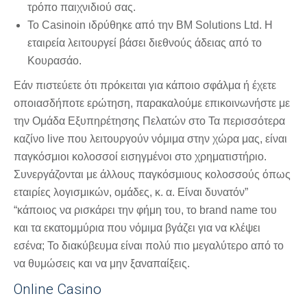
τρόπο παιχνιδιού σας.
Το Casinoin ιδρύθηκε από την BM Solutions Ltd. Η
εταιρεία λειτουργεί βάσει διεθνούς άδειας από το
Κουρασάο.
Εάν πιστεύετε ότι πρόκειται για κάποιο σφάλμα ή έχετε
οποιασδήποτε ερώτηση, παρακαλούμε επικοινωνήστε με
την Ομάδα Εξυπηρέτησης Πελατών στο Τα περισσότερα
καζίνο live που λειτουργούν νόμιμα στην χώρα μας, είναι
παγκόσμιοι κολοσσοί εισηγμένοι στο χρηματιστήριο.
Συνεργάζονται με άλλους παγκόσμιους κολοσσούς όπως
εταιρίες λογισμικών, ομάδες, κ. α. Είναι δυνατόν”
“κάποιος να ρισκάρει την φήμη του, το brand name του
και τα εκατομμύρια που νόμιμα βγάζει για να κλέψει
εσένα; Το διακύβευμα είναι πολύ πιο μεγαλύτερο από το
να θυμώσεις και να μην ξαναπαίξεις.
Online Casino