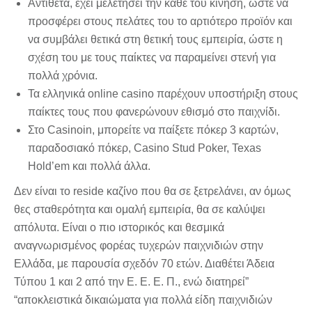
Αντίθετα, έχει μελετήσει την κάθε του κίνηση, ώστε να
προσφέρει στους πελάτες του το αρτιότερο προϊόν και
να συμβάλει θετικά στη θετική τους εμπειρία, ώστε η
σχέση του με τους παίκτες να παραμείνει στενή για
πολλά χρόνια.
Τα ελληνικά online casino παρέχουν υποστήριξη στους
παίκτες τους που φανερώνουν εθισμό στο παιχνίδι.
Στο Casinoin, μπορείτε να παίξετε πόκερ 3 καρτών,
παραδοσιακό πόκερ, Casino Stud Poker, Texas
Hold’em και πολλά άλλα.
Δεν είναι το reside καζίνο που θα σε ξετρελάνει, αν όμως
θες σταθερότητα και ομαλή εμπειρία, θα σε καλύψει
απόλυτα. Είναι ο πιο ιστορικός και θεσμικά
αναγνωρισμένος φορέας τυχερών παιχνιδιών στην
Ελλάδα, με παρουσία σχεδόν 70 ετών. Διαθέτει Άδεια
Τύπου 1 και 2 από την Ε. Ε. Ε. Π., ενώ διατηρεί”
“αποκλειστικά δικαιώματα για πολλά είδη παιχνιδιών