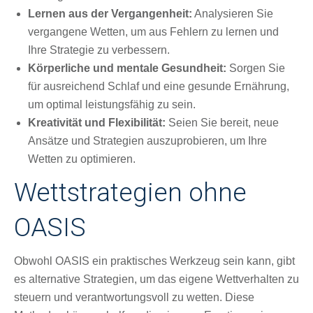
Lernen aus der Vergangenheit:
Analysieren Sie
vergangene Wetten, um aus Fehlern zu lernen und
Ihre Strategie zu verbessern.
Körperliche und mentale Gesundheit:
Sorgen Sie
für ausreichend Schlaf und eine gesunde Ernährung,
um optimal leistungsfähig zu sein.
Kreativität und Flexibilität:
Seien Sie bereit, neue
Ansätze und Strategien auszuprobieren, um Ihre
Wetten zu optimieren.
Wettstrategien ohne
OASIS
Obwohl OASIS ein praktisches Werkzeug sein kann, gibt
es alternative Strategien, um das eigene Wettverhalten zu
steuern und verantwortungsvoll zu wetten. Diese