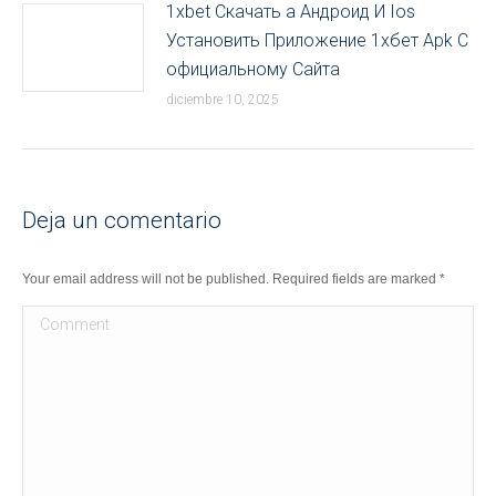
1xbet Скачать а Андроид И Ios
Установить Приложение 1хбет Apk С
официальному Сайта
diciembre 10, 2025
Deja un comentario
Your email address will not be published. Required fields are marked
*
Comment