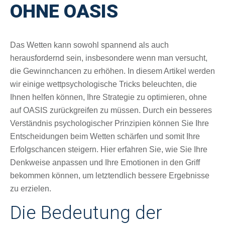
OHNE OASIS
Das Wetten kann sowohl spannend als auch
herausfordernd sein, insbesondere wenn man versucht,
die Gewinnchancen zu erhöhen. In diesem Artikel werden
wir einige wettpsychologische Tricks beleuchten, die
Ihnen helfen können, Ihre Strategie zu optimieren, ohne
auf OASIS zurückgreifen zu müssen. Durch ein besseres
Verständnis psychologischer Prinzipien können Sie Ihre
Entscheidungen beim Wetten schärfen und somit Ihre
Erfolgschancen steigern. Hier erfahren Sie, wie Sie Ihre
Denkweise anpassen und Ihre Emotionen in den Griff
bekommen können, um letztendlich bessere Ergebnisse
zu erzielen.
Die Bedeutung der