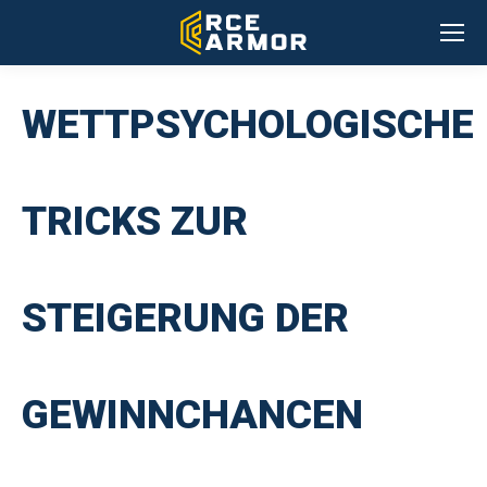
WETTPSYCHOLOGISCHE
TRICKS ZUR
STEIGERUNG DER
GEWINNCHANCEN