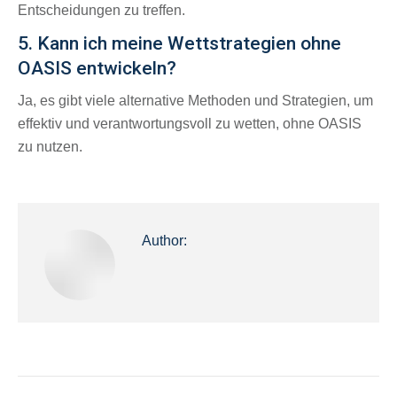
Entscheidungen zu treffen.
5. Kann ich meine Wettstrategien ohne
OASIS entwickeln?
Ja, es gibt viele alternative Methoden und Strategien, um
effektiv und verantwortungsvoll zu wetten, ohne OASIS
zu nutzen.
Author:
Post