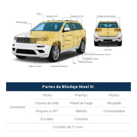
Partes de Blindaje Nivel III
•Techo
•Puertas
•Postes
•Corona de toldo
•Pared de fuego
•Respaldo
Carrocería
•Angulos a 45º
•Batería
•Computadora
•Fusibles
•Conchas
Cristales de 21 mm